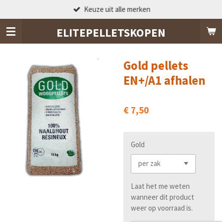
Keuze uit alle merken
Ga
direct
ELITEPELLETSKOPEN
naar
de
hoofdinhoud
Gold pellets
EN+/A1 afhalen
€ 7,50
Gold
Laat het me weten
wanneer dit product
weer op voorraad is.