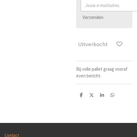
Verzenden
Uitverkocht
Bij volle pallet graag vooraf
even bericht.
D
D
S
D
e
e
h
e
l
e
a
l
e
l
r
e
n
e
n
Contact