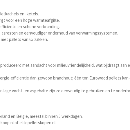
letkachels en -ketels.
orgt voor een hoge warmteafgifte.
 efficiënte en schone verbranding.
male asresten en eenvoudiger onderhoud van verwarmingssystemen.
 met pallets van 65 zakken.
roduceerd met aandacht voor milieuvriendelijkheid, wat bijdraagt aan ee
nergie-efficiëntie dan gewoon brandhout; één ton Eurowood pellets kan
en lage vocht- en asgehalte zijn ze eenvoudig te gebruiken en te onde
derland en België, meestal binnen 5 werkdagen.
koop.nl of elitepelletskopen.nl.