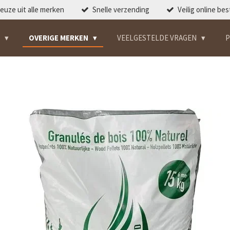
euze uit alle merken
Snelle verzending
Veilig online bes
S
OVERIGE MERKEN
VEELGESTELDE VRAGEN
P