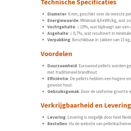
Technische Specificaties
Diameter
: 6 mm, geschikt voor de meeste pel
Energiewaarde
: Minimaal 4,6 kWh/kg, wat z
Vochtgehalte
: ≤ 10%, wat bijdraagt aan een
Asgehalte
: ≤ 0,7%, wat resulteert in mini
Verpakking
: Beschikbaar in zakken van 15 kg,
Voordelen
Duurzaamheid
: Eurowood pellets worden gep
met traditioneel brandhout.
Efficiëntie
: De pellets hebben een hogere e
gewoon hout.
Gebruiksgemak
: Door de uniforme grootte 
Verkrijgbaarheid en Levering
Levering
: Levering is mogelijk door heel Ne
Bestellen
: Via de website van pelletkachelver