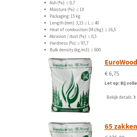
Ash (%): ≤ 0,7
Moisture (%): ≤ 10
Packaging: 15 kg
Length (mm): 3,15 ≤ L ≤ 40
Heat of combustion (MJ/kg): ≥ 16,5
Abrasion / dust (%): ≤ 0,5
Hardness (%): ≥ 97,7
Bulk density (kg/m3): ≥ 600
EuroWood 
€ 6,75
Let op: Bij vol
Bekijk details
65 zakken