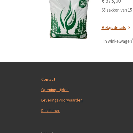
€ 375,00
65 zakken van 15
Bekijk details
In winkelwagen
Contact
Openingstijden
Leveringsvoorwaarden
Disclaimer