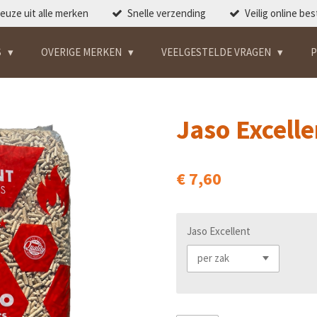
euze uit alle merken
Snelle verzending
Veilig online bes
S
OVERIGE MERKEN
VEELGESTELDE VRAGEN
P
Jaso Excell
€ 7,60
Jaso Excellent