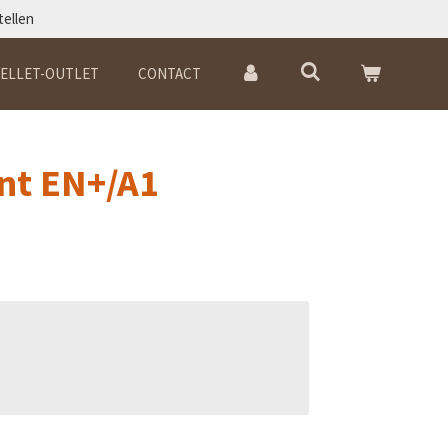
tellen
ELLET-OUTLET
CONTACT
ent EN+/A1