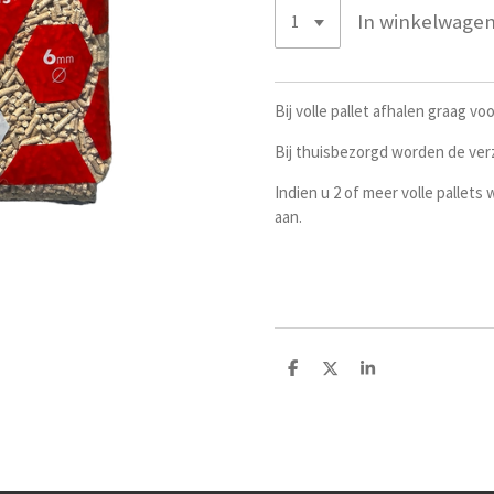
In winkelwage
Bij volle pallet afhalen graag vo
Bij thuisbezorgd worden de ve
Indien u 2 of meer volle pallets
aan.
D
D
S
e
e
h
l
e
a
e
l
r
n
e