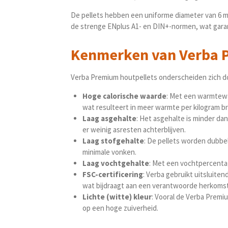
De pellets hebben een uniforme diameter van 6 mm
de strenge ENplus A1- en DIN+-normen, wat garant
Kenmerken van Verba 
Verba Premium houtpellets onderscheiden zich do
Hoge calorische waarde
: Met een warmtewa
wat resulteert in meer warmte per kilogram b
Laag asgehalte
: Het asgehalte is minder da
er weinig asresten achterblijven.
Laag stofgehalte
: De pellets worden dubbe
minimale vonken.
Laag vochtgehalte
: Met een vochtpercentag
FSC-certificering
: Verba gebruikt uitsluit
wat bijdraagt aan een verantwoorde herkomst
Lichte (witte) kleur
: Vooral de Verba Premiu
op een hoge zuiverheid.