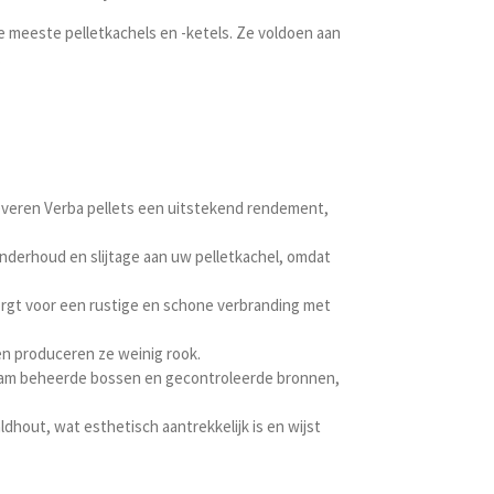
e meeste pelletkachels en -ketels. Ze voldoen aan
.
everen Verba pellets een uitstekend rendement,
onderhoud en slijtage aan uw pelletkachel, omdat
orgt voor een rustige en schone verbranding met
en produceren ze weinig rook.
rzaam beheerde bossen en gecontroleerde bronnen,
ldhout, wat esthetisch aantrekkelijk is en wijst