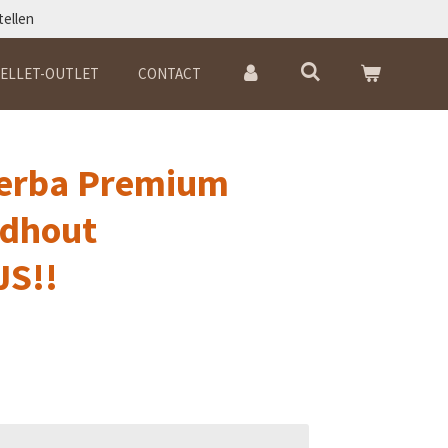
tellen
ELLET-OUTLET
CONTACT
Verba Premium
ldhout
S!!