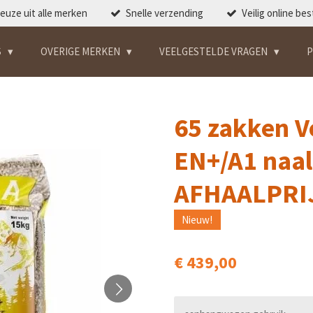
euze uit alle merken
Snelle verzending
Veilig online bes
S
OVERIGE MERKEN
VEELGESTELDE VRAGEN
P
65 zakken 
EN+/A1 naa
AFHAALPRIJ
Nieuw!
€ 439,00