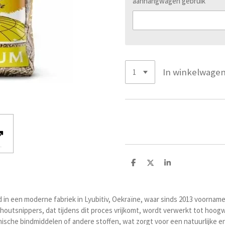
aanhangwagen gebruik
In winkelwage
D
D
S
e
e
h
l
e
a
e
l
r
n
e
 een moderne fabriek in Lyubitiv, Oekraïne, waar sinds 2013 voornameli
houtsnippers, dat tijdens dit proces vrijkomt, wordt verwerkt tot hoogw
che bindmiddelen of andere stoffen, wat zorgt voor een natuurlijke en 