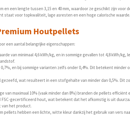
 en een lengte tussen 3,15 en 40 mm, waardoor ze geschikt zijn voor d
 staat voor topkwaliteit, lage asresten en een hoge calorische waarde
Premium Houtpellets
or een aantal belangrijke eigenschappen:
arde van minimaal 4,6 kWh/kg, en in sommige gevallen tot 4,8 kWh/kg, l
randstof.
n 0,7%, en bij sommige varianten zelfs onder 0,4%. Dit betekent minder 
l gezeefd, wat resulteert in een stofgehalte van minder dan 0,5%. Dit z
e van maximaal 10% (vaak minder dan 8%) branden de pellets efficiënt 
end FSC-gecertificeerd hout, wat betekent dat het afkomstig is uit duu
 van het product.
m pellets hebben een lichte, witte kleur dankzij het gebruik van vers naa