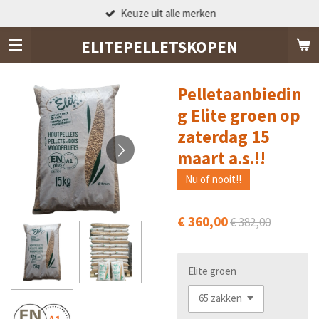
Keuze uit alle merken
Ga
direct
ELITEPELLETSKOPEN
naar
de
hoofdinhoud
Pelletaanbiedin
g Elite groen op
zaterdag 15
maart a.s.!!
Nu of nooit!!
€ 360,00
€ 382,00
Elite groen