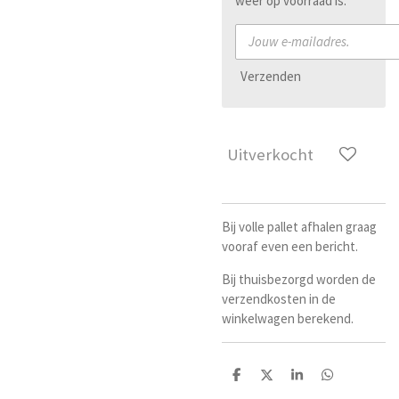
weer op voorraad is.
Verzenden
Uitverkocht
Bij volle pallet afhalen graag
vooraf even een bericht.
Bij thuisbezorgd worden de
verzendkosten in de
winkelwagen berekend.
D
D
S
D
e
e
h
e