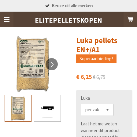
Keuze uit alle merken
Ga
direct
ELITEPELLETSKOPEN
naar
de
hoofdinhoud
Luka pellets
EN+/A1
Superaanbieding!
€ 6,25
€ 6,75
Luka
Laat het me weten
wanneer dit product