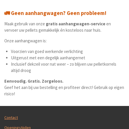
l
e
a
l
e
l
r
e
n
e
n
🚛
Geen aanhangwagen? Geen probleem!
Maak gebruik van onze
gratis aanhangwagen-service
en
vervoer uw pellets gemakkelijk én kosteloos naar huis.
Onze aanhangwagen is:
Voorzien van goed werkende verlichting
Uitgerust met een degelijk aanhangernet
Inclusief dekzeil voor nat weer – zo blijven uw pelletkorrels
altijd droog
Eenvoudig. Gratis. Zorgeloos.
Geef het aan bij uw bestelling en profiteer direct! Gebruik op eigen
risico!
Contact
Openingstijden